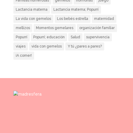
Familias numerosas
gemelos
hormonas
juego
Lactancia materna
Lactancia materna; Popurrí
La vida con gemelos
Los bebés estrella
maternidad
mellizos
Momentos gemelares
organización familiar
Popurrí
Popurrí; educación
Salud
supervivencia
viajes
vida con gemelos
Y tú ¿pares a pares?
¡A comer!