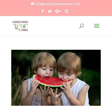
hola@cuandoparesapares.com