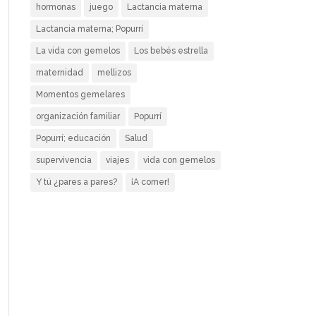
hormonas
juego
Lactancia materna
Lactancia materna; Popurrí
La vida con gemelos
Los bebés estrella
maternidad
mellizos
Momentos gemelares
organización familiar
Popurrí
Popurrí; educación
Salud
supervivencia
viajes
vida con gemelos
Y tú ¿pares a pares?
¡A comer!