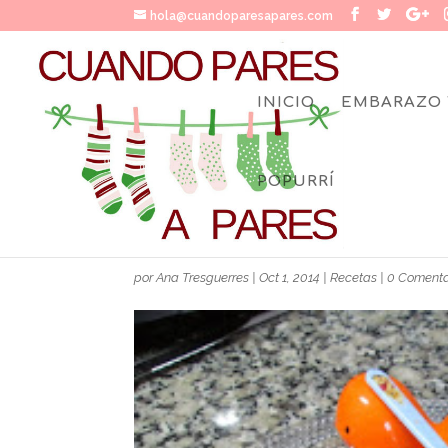
hola@cuandoparesapares.com
INICIO
EMBARAZO 
POPURRÍ
RECETA DE PALITOS DE
por
Ana Tresguerres
|
Oct 1, 2014
|
Recetas
|
0 Comenta