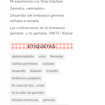
Mi experiencia con Stop Diástasis
Gemelos «animados»
Desarrollo del embarazo gemelar,
semana a semana
Las contracciones en el embarazo
gemelar… y no gemelar… PARTE I (Elena)
ETIQUETAS
abdominoplastia
avión
Bienestar
Carritos gemelares
cuidarse
desarrollo
diástasis
El Sueño
Embarazo y postparto
En casa con dos... o más
En la calle con gemelos
Familias numerosas
gemelos