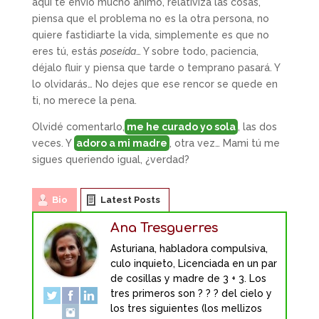
aquí te envío mucho ánimo, relativiza las cosas,
piensa que el problema no es la otra persona, no
quiere fastidiarte la vida, simplemente es que no
eres tú, estás
poseída
… Y sobre todo, paciencia,
déjalo fluir y piensa que tarde o temprano pasará. Y
lo olvidarás… No dejes que ese rencor se quede en
ti, no merece la pena.
Olvidé comentarlo,
me he curado yo sola
, las dos
veces. Y
adoro a mi madre
, otra vez… Mami tú me
sigues queriendo igual, ¿verdad?
Bio
Latest Posts
Ana Tresguerres
Asturiana, habladora compulsiva,
culo inquieto, Licenciada en un par
de cosillas y madre de 3 + 3. Los
tres primeros son ? ? ? del cielo y
los tres siguientes (los mellizos