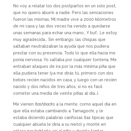
No voy a relatar los dos postpartos en un solo post,
que no quiero aburrir a nadie. Pero las sensaciones
fueron las mismas. Mi madre vive a 2000 kilómetros
de mi casa y las dos veces ha venido a quedarse
unas semanas para echar una mano… Y buf… Le estoy
muy agradecida… Sin embargo, las chispas que
saltaban neutralizaban la ayuda que nos pudiera
prestar con su presencia. Todo lo que ella hacía me
ponía nerviosa. Yo saltaba por cualquier tontería. Me
entraban ataques de ira por la más mínima pifia que
ella pudiera tener (ya me dirás tú, primero con dos
bebés recién nacidos en casa, y luego con un recién
nacido y dos niños de tres años, si no es fácil
cometer una media de veinte pifias al día…).
Me vienen
flashbacks
a la mente, como aquel día en
que ella estaba cambiando a Tamagochi, y le
estaba diciendo palabras cariñosas (las típicas que
cualquier abuela le diría a su nieto) y monté en
cólera por hablarle así al niño y decirle tantas