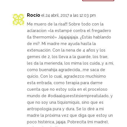
Rocío
el 24 abril, 2017 a las 12:03 pm
Me muero de la risa!!! Sobre todo con la
aclaracion «la estampé contra el fregadero
(la thermomix)» Jajajajajaja. ¿Estás hablando
de mi?. Mi madre me ayuda hasta la
extenuación. Con la nena de 4 años y los
gemes de 2, los lleva a la guarde, los trae,
les da la merienda, los mima los cuida…y a mi,
como buenahija agradecida….me saca de
quicio. Con lo cual, agradezco muchisimo
esta entrada, como terapia para darme
cuenta que no estoy sola en el proceloso
mundo de #odiaalqueestésiempreatulado, y
que no soy una tiquismiquis, sino que es
antropologia pura y dura. Se lo diré a mi
madre la próxima vez que diga que estoy un
poco histérica, jajaja. Pobrecita (mi madre),