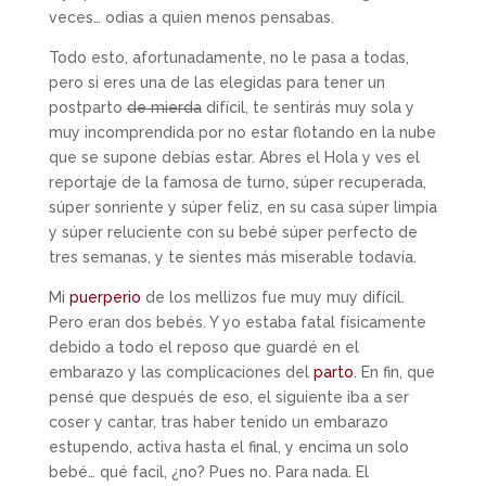
veces… odias a quien menos pensabas.
Todo esto, afortunadamente, no le pasa a todas,
pero si eres una de las elegidas para tener un
postparto
de mierda
difícil, te sentirás muy sola y
muy incomprendida por no estar flotando en la nube
que se supone debías estar. Abres el Hola y ves el
reportaje de la famosa de turno, súper recuperada,
súper sonriente y súper feliz, en su casa súper limpia
y súper reluciente con su bebé súper perfecto de
tres semanas, y te sientes más miserable todavía.
Mi
puerperio
de los mellizos fue muy muy difícil.
Pero eran dos bebés. Y yo estaba fatal físicamente
debido a todo el reposo que guardé en el
embarazo y las complicaciones del
parto
. En fin, que
pensé que después de eso, el siguiente iba a ser
coser y cantar, tras haber tenido un embarazo
estupendo, activa hasta el final, y encima un solo
bebé… qué facil, ¿no? Pues no. Para nada. El