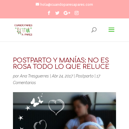
hola@cuandoparesapares.com
POSTPARTO Y MANÍAS: NO ES
ROSA TODO LO QUE RELUCE
por
Ana Tresguerres
|
Abr 24, 2017
|
Postparto
|
17
Comentarios