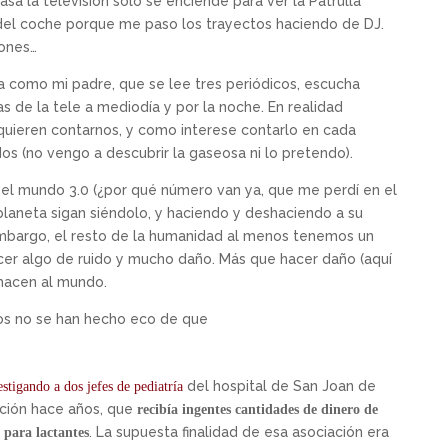
sa la televisión sólo se enciende para ver la Patrulla
o del coche porque me paso los trayectos haciendo de DJ.
iones…
a como mi padre, que se lee tres periódicos, escucha
ias de la tele a mediodía y por la noche. En realidad
uieren contarnos, y como interese contarlo en cada
(no vengo a descubrir la gaseosa ni lo pretendo).
 el mundo 3.0 (¿por qué número van ya, que me perdí en el
planeta sigan siéndolo, y haciendo y deshaciendo a su
embargo, el resto de la humanidad al menos tenemos un
cer algo de ruido y mucho daño. Más que hacer daño (aquí
 hacen al mundo.
ios no se han hecho eco de que
del hospital de San Joan de
estigando a dos jefes de pediatría
ación hace años, que
recibía ingentes cantidades de dinero de
. La supuesta finalidad de esa asociación era
 para lactantes