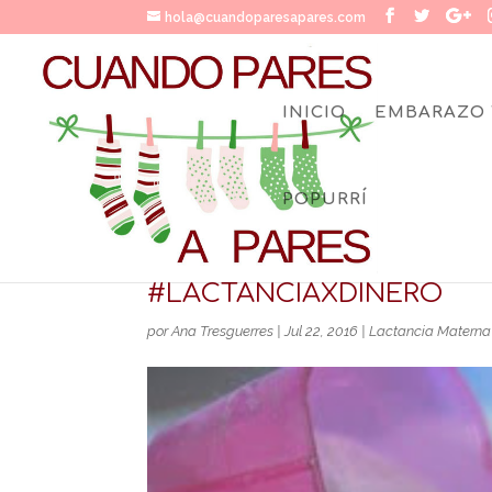
hola@cuandoparesapares.com
INICIO
EMBARAZO 
POPURRÍ
QUE SE SEPA QUE TODAV
#LACTANCIAXDINERO
por
Ana Tresguerres
|
Jul 22, 2016
|
Lactancia Materna