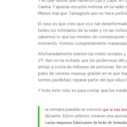
Y es que desde que nacieron Zipi y Zape, en ca
Canina. Y apenas escucho noticias en la radi
Menos mal que Tamagochi aún no hace petic
El caso es que creo que vivo tan desinformad
todos los noticiarios de la radio y ve las notic
sabemos lo que los medios de comunicación q
momento. Vivimos completamente manipulados 
Afortunadamente existen las redes sociales y
2?). Aún no ha evitado que los poderosos del 
antojo a costa de millones de personas. Sin 
patio de vecinos muuuuy grande en el que ha
somos pacifistas), reparar parte del que ellos
Y todo este rollo es para contar que los med
la semana pasada se conoció
que se está inv
Alicante. Estos señores crearon una asoci
varias empresas fabricantes de leche de fórmula