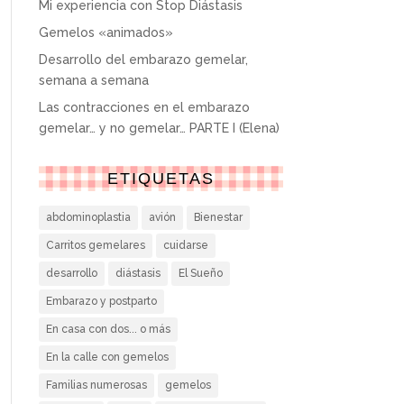
Mi experiencia con Stop Diástasis
Gemelos «animados»
Desarrollo del embarazo gemelar,
semana a semana
Las contracciones en el embarazo
gemelar… y no gemelar… PARTE I (Elena)
ETIQUETAS
abdominoplastia
avión
Bienestar
Carritos gemelares
cuidarse
desarrollo
diástasis
El Sueño
Embarazo y postparto
En casa con dos... o más
En la calle con gemelos
Familias numerosas
gemelos