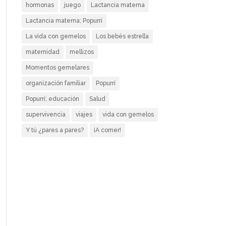
hormonas
juego
Lactancia materna
Lactancia materna; Popurrí
La vida con gemelos
Los bebés estrella
maternidad
mellizos
Momentos gemelares
organización familiar
Popurrí
Popurrí; educación
Salud
supervivencia
viajes
vida con gemelos
Y tú ¿pares a pares?
¡A comer!