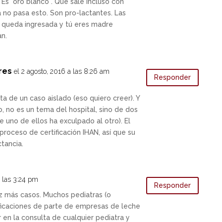
 Es "oro blanco". Que sale incluso con
a no pasa esto. Son pro-lactantes. Las
ura queda ingresada y tú eres madre
an.
res
el 2 agosto, 2016 a las 8:26 am
Responder
ta de un caso aislado (eso quiero creer). Y
o, no es un tema del hospital, sino de dos
e uno de ellos ha exculpado al otro). El
proceso de certificación IHAN, así que su
ctancia.
 a las 3:24 pm
Responder
uz más casos. Muchos pediatras (o
ficaciones de parte de empresas de leche
 en la consulta de cualquier pediatra y