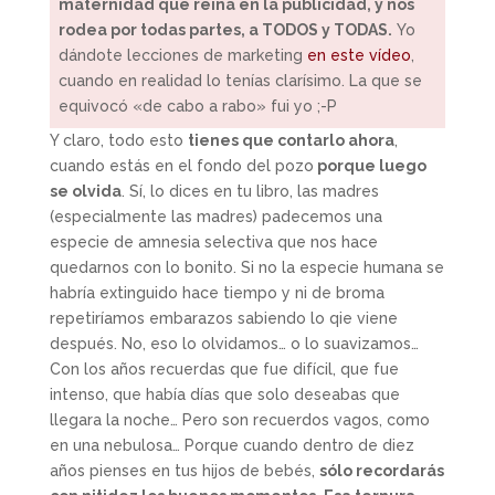
maternidad que reina en la publicidad, y nos
rodea por todas partes, a TODOS y TODAS.
Yo
dándote lecciones de marketing
en este vídeo
,
cuando en realidad lo tenías clarísimo. La que se
equivocó «de cabo a rabo» fui yo ;-P
Y claro, todo esto
tienes que contarlo ahora
,
cuando estás en el fondo del pozo
porque luego
se olvida
. Sí, lo dices en tu libro, las madres
(especialmente las madres) padecemos una
especie de amnesia selectiva que nos hace
quedarnos con lo bonito. Si no la especie humana se
habría extinguido hace tiempo y ni de broma
repetiríamos embarazos sabiendo lo qie viene
después. No, eso lo olvidamos… o lo suavizamos…
Con los años recuerdas que fue difícil, que fue
intenso, que había días que solo deseabas que
llegara la noche… Pero son recuerdos vagos, como
en una nebulosa… Porque cuando dentro de diez
años pienses en tus hijos de bebés,
sólo recordarás