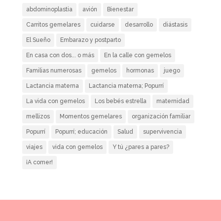
abdominoplastia
avión
Bienestar
Carritos gemelares
cuidarse
desarrollo
diástasis
El Sueño
Embarazo y postparto
En casa con dos... o más
En la calle con gemelos
Familias numerosas
gemelos
hormonas
juego
Lactancia materna
Lactancia materna; Popurrí
La vida con gemelos
Los bebés estrella
maternidad
mellizos
Momentos gemelares
organización familiar
Popurrí
Popurrí; educación
Salud
supervivencia
viajes
vida con gemelos
Y tú ¿pares a pares?
¡A comer!