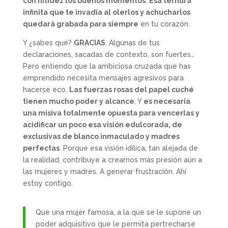
con nitidez los buenos momentos
.
Esa ternura
infinita que te invadía al olerlos y achucharlos
quedará grabada para siempre
en tu corazón.
Y ¿sabes qué?
GRACIAS
. Algunas de tus
declaraciones, sacadas de contexto, son fuertes…
Pero entiendo que la ambiciosa cruzada que has
emprendido necesita mensajes agresivos para
hacerse eco.
Las fuerzas rosas del papel cuché
tienen mucho poder y alcance
. Y
es necesaria
una misiva totalmente opuesta para vencerlas y
acidificar un poco esa visión edulcorada, de
exclusivas de blanco inmaculado y madres
perfectas
. Porque esa visión idílica, tan alejada de
la realidad, contribuye a crearnos más presión aún a
las mujeres y madres. A generar frustración. Ahí
estoy contigo.
Que una mujer famosa, a la que se le supone un
poder adquisitivo que le permita pertrecharse