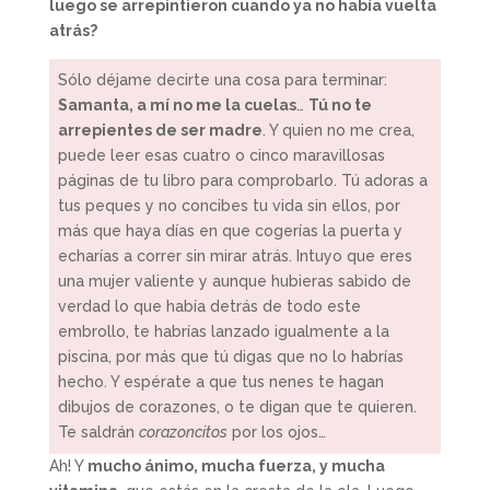
luego se arrepintieron cuando ya no había vuelta
atrás?
Sólo déjame decirte una cosa para terminar:
Samanta, a mí no me la cuelas
…
Tú no te
arrepientes de ser madre
. Y quien no me crea,
puede leer esas cuatro o cinco maravillosas
páginas de tu libro para comprobarlo. Tú adoras a
tus peques y no concibes tu vida sin ellos, por
más que haya días en que cogerías la puerta y
echarías a correr sin mirar atrás. Intuyo que eres
una mujer valiente y aunque hubieras sabido de
verdad lo que había detrás de todo este
embrollo, te habrías lanzado igualmente a la
piscina, por más que tú digas que no lo habrías
hecho. Y espérate a que tus nenes te hagan
dibujos de corazones, o te digan que te quieren.
Te saldrán
corazoncitos
por los ojos…
Ah! Y
mucho ánimo, mucha fuerza, y mucha