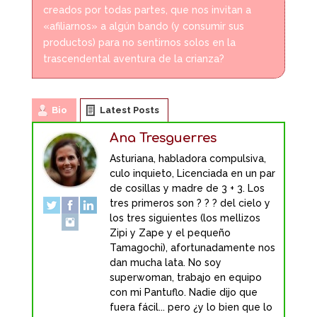
creados por todas partes, que nos invitan a
«afiliarnos» a algún bando (y consumir sus
productos) para no sentirnos solos en la
trascendental aventura de la crianza?
Bio
Latest Posts
Ana Tresguerres
Asturiana, habladora compulsiva,
culo inquieto, Licenciada en un par
de cosillas y madre de 3 + 3. Los
tres primeros son ? ? ? del cielo y
los tres siguientes (los mellizos
Zipi y Zape y el pequeño
Tamagochi), afortunadamente nos
dan mucha lata. No soy
superwoman, trabajo en equipo
con mi Pantuflo. Nadie dijo que
fuera fácil... pero ¿y lo bien que lo