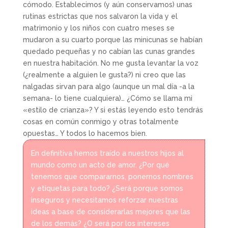
cómodo. Establecimos (y aún conservamos) unas
rutinas estrictas que nos salvaron la vida y el
matrimonio y los niños con cuatro meses se
mudaron a su cuarto porque las minicunas se habían
quedado pequeñas y no cabían las cunas grandes
en nuestra habitación. No me gusta levantar la voz
(¿realmente a alguien le gusta?) ni creo que las
nalgadas sirvan para algo (aunque un mal día -a la
semana- lo tiene cualquiera)… ¿Cómo se llama mi
«estilo de crianza»? Y si estás leyendo esto tendrás
cosas en común conmigo y otras totalmente
opuestas… Y todos lo hacemos bien.
En definitiva hemos traído a nuestros hijos al
mundo como un acto de amor. ¿Por qué
tenemos que compararnos, ponernos nombres
y etiquetas para todo? ¿Será porque somos
inseguros y necesitamos reforzar nuestras
ideas a base de considerarlas mejores que las
de los demás? ¿O será por los intereses