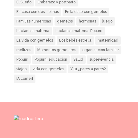
El Sueño
Embarazo y postparto
En casa con dos... o más
En la calle con gemelos
Familias numerosas
gemelos
hormonas
juego
Lactancia materna
Lactancia materna; Popurrí
La vida con gemelos
Los bebés estrella
maternidad
mellizos
Momentos gemelares
organización familiar
Popurrí
Popurrí; educación
Salud
supervivencia
viajes
vida con gemelos
Y tú ¿pares a pares?
¡A comer!