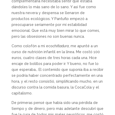
complementaria necesitaba sentir que estaba
dándoles lo más sano de lo sano. Y así fue como
nuestra nevera y despensa se llenaron de
productos ecológicos. Y Pantuflo empezó a
preocuparse seriamente por mí estabilidad
emocional. Que está muy bien mirar lo que comes,
pero las obsesiones no son buenas nunca.
Como colofón a mi eco
chifladura
, me apunté a un
curso de nutrición infantil en la línea. Me costó 100
euros, cuatro clases de tres horas cada una. Hice
encaje de bolillos para poder ir. Y bueno, no fue lo
que esperaba… El contenido que suponía iba a recibir
se podría haber concentrado perfectamente en una
hora, y el resto consistió, simplificando mucho, en un
discurso contra la comida basura, la CocaCola y el
capitalismo.
De primeras pensé que había sido una pérdida de
tiempo y de dinero, pero más adelante descubrí que
fue la cura de todos mis males neuróticos, me costó