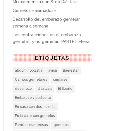
Mi experiencia con Stop Diástasis
Gemelos «animados»
Desarrollo del embarazo gemelar,
semana a semana
Las contracciones en el embarazo
gemelar… y no gemelar… PARTE I (Elena)
ETIQUETAS
abdominoplastia
avión
Bienestar
Carritos gemelares
cuidarse
desarrollo
diástasis
El Sueño
Embarazo y postparto
En casa con dos... o más
En la calle con gemelos
Familias numerosas
gemelos