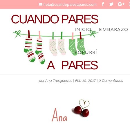
hola@cuandoparesapares.com
INICIO
EMBARAZO 
POPURRÍ
FIRMAANACHERRIES-1
por
Ana Tresguerres
|
Feb 10, 2017
|
0 Comentarios