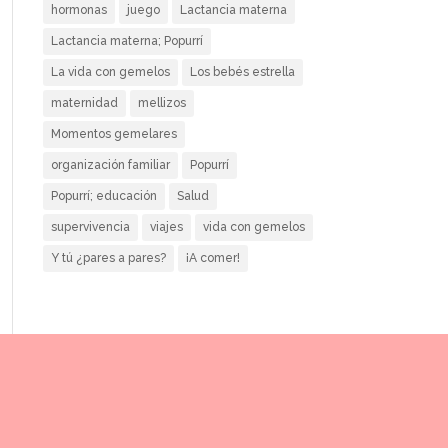
hormonas
juego
Lactancia materna
Lactancia materna; Popurrí
La vida con gemelos
Los bebés estrella
maternidad
mellizos
Momentos gemelares
organización familiar
Popurrí
Popurrí; educación
Salud
supervivencia
viajes
vida con gemelos
Y tú ¿pares a pares?
¡A comer!