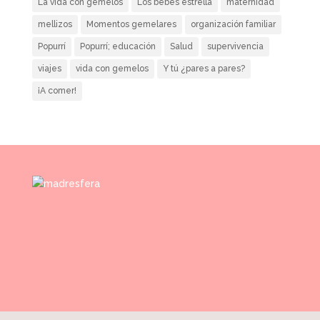
La vida con gemelos
Los bebés estrella
maternidad
mellizos
Momentos gemelares
organización familiar
Popurrí
Popurrí; educación
Salud
supervivencia
viajes
vida con gemelos
Y tú ¿pares a pares?
¡A comer!