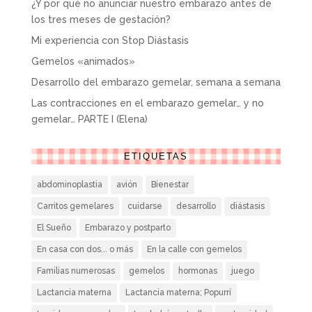
¿Y por qué no anunciar nuestro embarazo antes de
los tres meses de gestación?
Mi experiencia con Stop Diástasis
Gemelos «animados»
Desarrollo del embarazo gemelar, semana a semana
Las contracciones en el embarazo gemelar… y no
gemelar… PARTE I (Elena)
ETIQUETAS
abdominoplastia
avión
Bienestar
Carritos gemelares
cuidarse
desarrollo
diástasis
El Sueño
Embarazo y postparto
En casa con dos... o más
En la calle con gemelos
Familias numerosas
gemelos
hormonas
juego
Lactancia materna
Lactancia materna; Popurrí