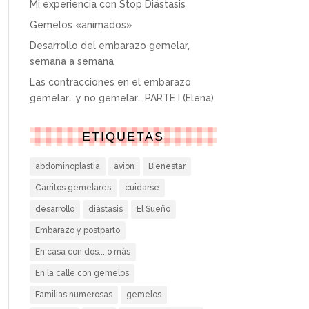
Mi experiencia con Stop Diástasis
Gemelos «animados»
Desarrollo del embarazo gemelar,
semana a semana
Las contracciones en el embarazo
gemelar… y no gemelar… PARTE I (Elena)
ETIQUETAS
abdominoplastia
avión
Bienestar
Carritos gemelares
cuidarse
desarrollo
diástasis
El Sueño
Embarazo y postparto
En casa con dos... o más
En la calle con gemelos
Familias numerosas
gemelos