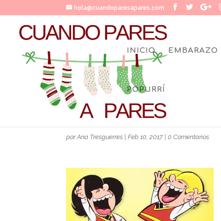
hola@cuandoparesapares.com
INICIO
EMBARAZO 
POPURRÍ
ZIPI-Y-ZAPE
por
Ana Tresguerres
|
Feb 10, 2017
|
0 Comentarios