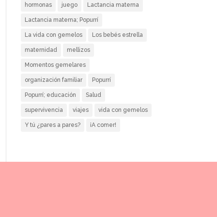
hormonas
juego
Lactancia materna
Lactancia materna; Popurrí
La vida con gemelos
Los bebés estrella
maternidad
mellizos
Momentos gemelares
organización familiar
Popurrí
Popurrí; educación
Salud
supervivencia
viajes
vida con gemelos
Y tú ¿pares a pares?
¡A comer!