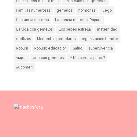
En casa con dos... o más
En la calle con gemelos
Familias numerosas
gemelos
hormonas
juego
Lactancia materna
Lactancia materna; Popurrí
La vida con gemelos
Los bebés estrella
maternidad
mellizos
Momentos gemelares
organización familiar
Popurrí
Popurrí; educación
Salud
supervivencia
viajes
vida con gemelos
Y tú ¿pares a pares?
¡A comer!