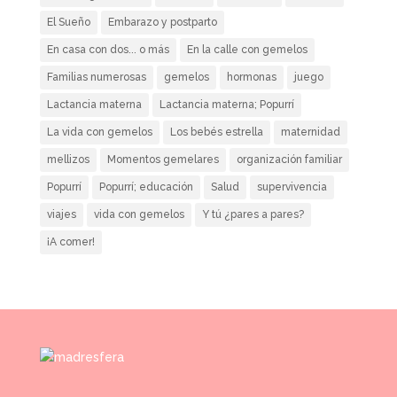
El Sueño
Embarazo y postparto
En casa con dos... o más
En la calle con gemelos
Familias numerosas
gemelos
hormonas
juego
Lactancia materna
Lactancia materna; Popurrí
La vida con gemelos
Los bebés estrella
maternidad
mellizos
Momentos gemelares
organización familiar
Popurrí
Popurrí; educación
Salud
supervivencia
viajes
vida con gemelos
Y tú ¿pares a pares?
¡A comer!