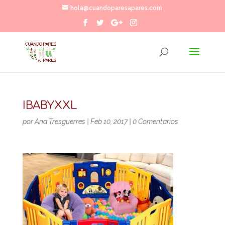
hola@cuandoparesapares.com
IBABYXXL
por
Ana Tresguerres
|
Feb 10, 2017
|
0 Comentarios