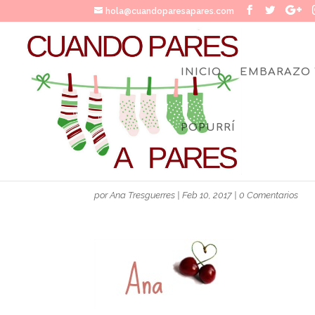
hola@cuandoparesapares.com
INICIO
EMBARAZO 
POPURRÍ
FIRMAANACHERRIES-1
por
Ana Tresguerres
|
Feb 10, 2017
|
0 Comentarios