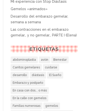
Mi experiencia con Stop Diástasis
Gemelos «animados»
Desarrollo del embarazo gemelar,
semana a semana
Las contracciones en el embarazo
gemelar… y no gemelar… PARTE I (Elena)
ETIQUETAS
abdominoplastia
avión
Bienestar
Carritos gemelares
cuidarse
desarrollo
diástasis
El Sueño
Embarazo y postparto
En casa con dos... o más
En la calle con gemelos
Familias numerosas
gemelos