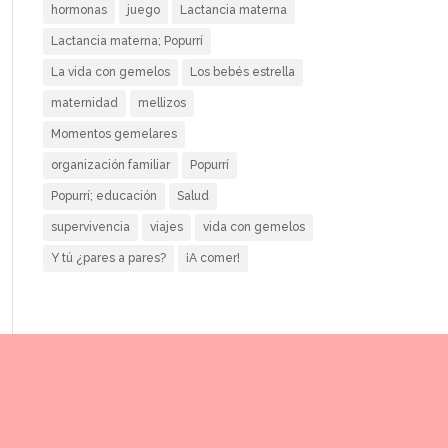
hormonas
juego
Lactancia materna
Lactancia materna; Popurrí
La vida con gemelos
Los bebés estrella
maternidad
mellizos
Momentos gemelares
organización familiar
Popurrí
Popurrí; educación
Salud
supervivencia
viajes
vida con gemelos
Y tú ¿pares a pares?
¡A comer!