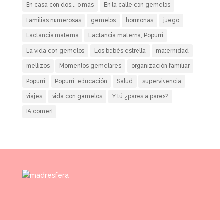
En casa con dos... o más
En la calle con gemelos
Familias numerosas
gemelos
hormonas
juego
Lactancia materna
Lactancia materna; Popurrí
La vida con gemelos
Los bebés estrella
maternidad
mellizos
Momentos gemelares
organización familiar
Popurrí
Popurrí; educación
Salud
supervivencia
viajes
vida con gemelos
Y tú ¿pares a pares?
¡A comer!