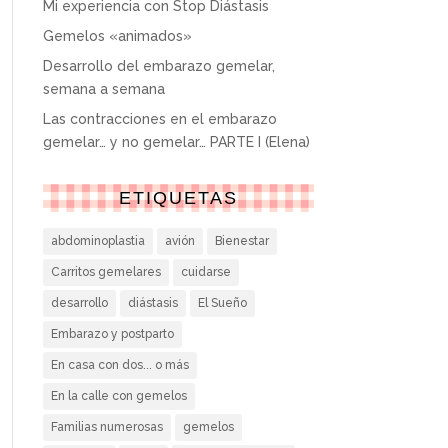
Mi experiencia con Stop Diástasis
Gemelos «animados»
Desarrollo del embarazo gemelar,
semana a semana
Las contracciones en el embarazo
gemelar… y no gemelar… PARTE I (Elena)
ETIQUETAS
abdominoplastia
avión
Bienestar
Carritos gemelares
cuidarse
desarrollo
diástasis
El Sueño
Embarazo y postparto
En casa con dos... o más
En la calle con gemelos
Familias numerosas
gemelos