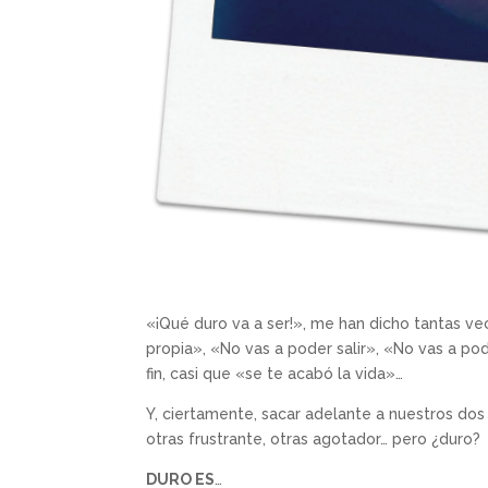
«¡Qué duro va a ser!», me han dicho tantas ve
propia», «No vas a poder salir», «No vas a pod
fin, casi que «se te acabó la vida»…
Y, ciertamente, sacar adelante a nuestros dos h
otras frustrante, otras agotador… pero ¿duro?
DURO ES
…