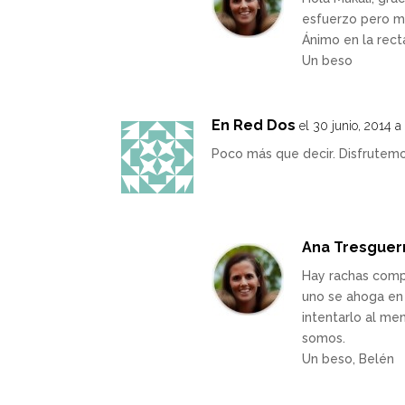
esfuerzo pero m
Ánimo en la recta
Un beso
En Red Dos
el 30 junio, 2014 a
Poco más que decir. Disfrutem
Ana Tresguer
Hay rachas compl
uno se ahoga en
intentarlo al me
somos.
Un beso, Belén