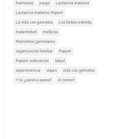
hormonas
juego
Lactancia materna
Lactancia materna; Popurrí
La vida con gemelos
Los bebés estrella
maternidad
mellizos
Momentos gemelares
organización familiar
Popurrí
Popurrí; educación
Salud
supervivencia
viajes
vida con gemelos
Y tú ¿pares a pares?
¡A comer!