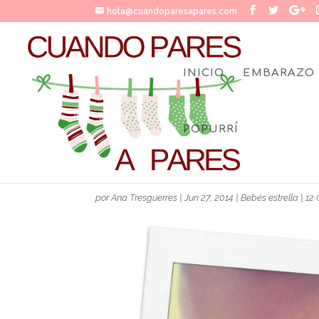
hola@cuandoparesapares.com
INICIO
EMBARAZO 
POPURRÍ
¡QUÉ DURO VA A SER!
por
Ana Tresguerres
|
Jun 27, 2014
|
Bebés estrella
|
12