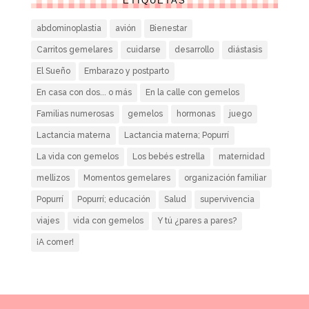
ETIQUETAS
abdominoplastia
avión
Bienestar
Carritos gemelares
cuidarse
desarrollo
diástasis
El Sueño
Embarazo y postparto
En casa con dos... o más
En la calle con gemelos
Familias numerosas
gemelos
hormonas
juego
Lactancia materna
Lactancia materna; Popurrí
La vida con gemelos
Los bebés estrella
maternidad
mellizos
Momentos gemelares
organización familiar
Popurrí
Popurrí; educación
Salud
supervivencia
viajes
vida con gemelos
Y tú ¿pares a pares?
¡A comer!