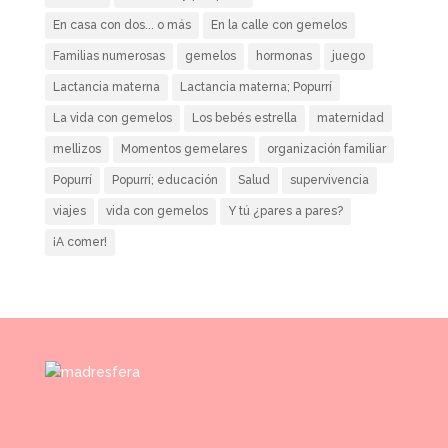
En casa con dos... o más
En la calle con gemelos
Familias numerosas
gemelos
hormonas
juego
Lactancia materna
Lactancia materna; Popurrí
La vida con gemelos
Los bebés estrella
maternidad
mellizos
Momentos gemelares
organización familiar
Popurrí
Popurrí; educación
Salud
supervivencia
viajes
vida con gemelos
Y tú ¿pares a pares?
¡A comer!