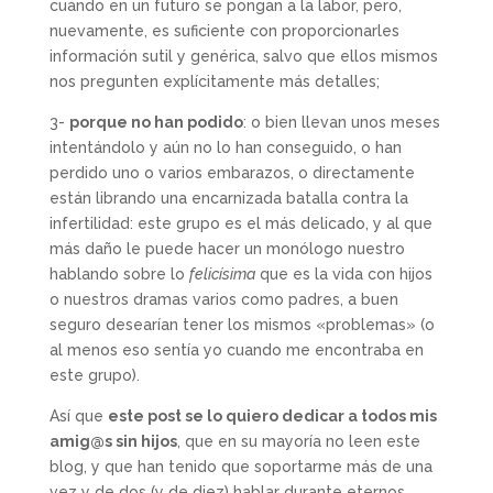
cuando en un futuro se pongan a la labor, pero,
nuevamente, es suficiente con proporcionarles
información sutil y genérica, salvo que ellos mismos
nos pregunten explícitamente más detalles;
3-
porque no han podido
: o bien llevan unos meses
intentándolo y aún no lo han conseguido, o han
perdido uno o varios embarazos, o directamente
están librando una encarnizada batalla contra la
infertilidad: este grupo es el más delicado, y al que
más daño le puede hacer un monólogo nuestro
hablando sobre lo
felicísima
que es la vida con hijos
o nuestros dramas varios como padres, a buen
seguro desearían tener los mismos «problemas» (o
al menos eso sentía yo cuando me encontraba en
este grupo).
Así que
este post se lo quiero dedicar a todos mis
amig@s sin hijos
, que en su mayoría no leen este
blog, y que han tenido que soportarme más de una
vez y de dos (y de diez) hablar durante eternos