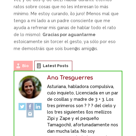
ratos sobre cosas que no les interesan lo más
mínimo. Me estoy curando, ¡lo juro! (Menos mal que
tengo a mi lado a un padre consciente que me
ayuda a refrenar mis ganas de hablar todo el rato
de lo mismo).
Gracias por aguantarme
estoicamente sin torcer el gesto, ya sólo por eso
me demostráis que sois buen@s amig@s.
Bio
Latest Posts
Ana Tresguerres
Asturiana, habladora compulsiva,
culo inquieto, Licenciada en un par
de cosillas y madre de 3 + 3. Los
tres primeros son ? ? ? del cielo y
los tres siguientes (los mellizos
Zipi y Zape y el pequeño
Tamagochi), afortunadamente nos
dan mucha lata. No soy