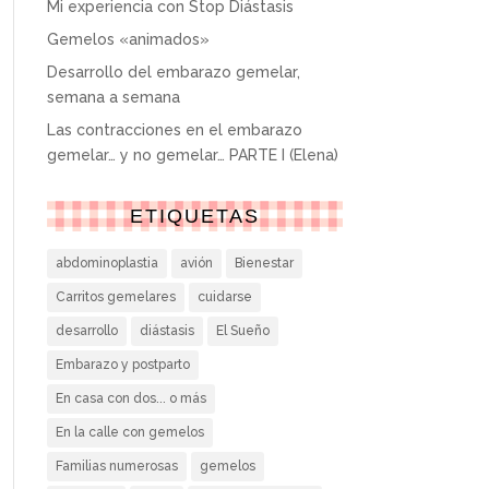
Mi experiencia con Stop Diástasis
Gemelos «animados»
Desarrollo del embarazo gemelar,
semana a semana
Las contracciones en el embarazo
gemelar… y no gemelar… PARTE I (Elena)
ETIQUETAS
abdominoplastia
avión
Bienestar
Carritos gemelares
cuidarse
desarrollo
diástasis
El Sueño
Embarazo y postparto
En casa con dos... o más
En la calle con gemelos
Familias numerosas
gemelos