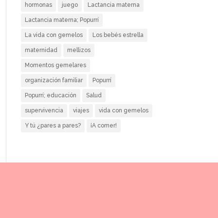
hormonas
juego
Lactancia materna
Lactancia materna; Popurrí
La vida con gemelos
Los bebés estrella
maternidad
mellizos
Momentos gemelares
organización familiar
Popurrí
Popurrí; educación
Salud
supervivencia
viajes
vida con gemelos
Y tú ¿pares a pares?
¡A comer!