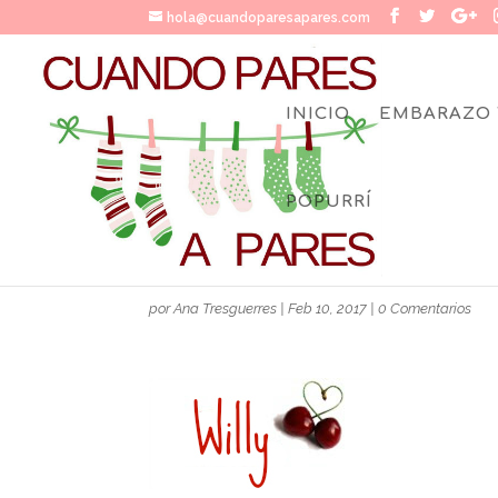
hola@cuandoparesapares.com
INICIO
EMBARAZO 
POPURRÍ
FIRMAWILLYCHERRIES
por
Ana Tresguerres
|
Feb 10, 2017
|
0 Comentarios