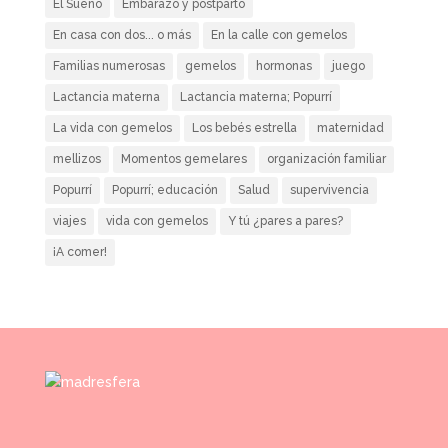
El Sueño
Embarazo y postparto
En casa con dos... o más
En la calle con gemelos
Familias numerosas
gemelos
hormonas
juego
Lactancia materna
Lactancia materna; Popurrí
La vida con gemelos
Los bebés estrella
maternidad
mellizos
Momentos gemelares
organización familiar
Popurrí
Popurrí; educación
Salud
supervivencia
viajes
vida con gemelos
Y tú ¿pares a pares?
¡A comer!