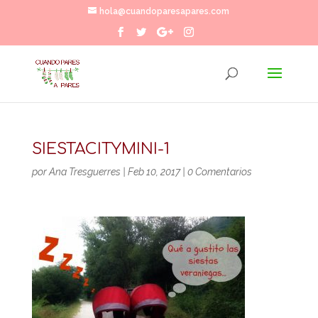
hola@cuandoparesapares.com
SIESTACITYMINI-1
por
Ana Tresguerres
|
Feb 10, 2017
|
0 Comentarios