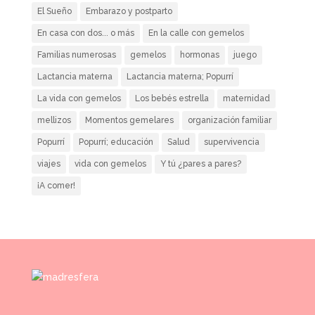
El Sueño
Embarazo y postparto
En casa con dos... o más
En la calle con gemelos
Familias numerosas
gemelos
hormonas
juego
Lactancia materna
Lactancia materna; Popurrí
La vida con gemelos
Los bebés estrella
maternidad
mellizos
Momentos gemelares
organización familiar
Popurrí
Popurrí; educación
Salud
supervivencia
viajes
vida con gemelos
Y tú ¿pares a pares?
¡A comer!