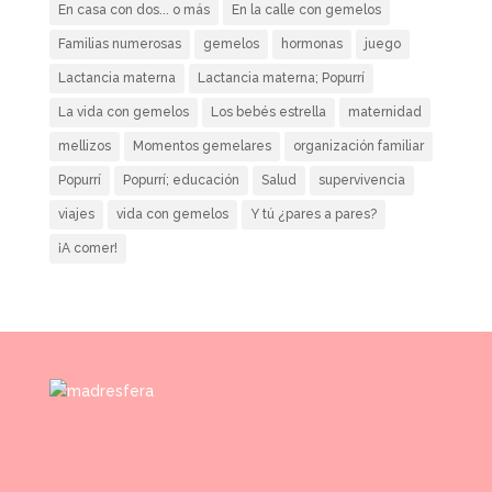
En casa con dos... o más
En la calle con gemelos
Familias numerosas
gemelos
hormonas
juego
Lactancia materna
Lactancia materna; Popurrí
La vida con gemelos
Los bebés estrella
maternidad
mellizos
Momentos gemelares
organización familiar
Popurrí
Popurrí; educación
Salud
supervivencia
viajes
vida con gemelos
Y tú ¿pares a pares?
¡A comer!