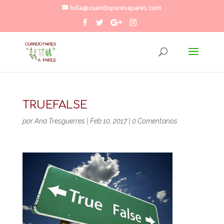
hola@cuandoparesapares.com
TRUEFALSE
por
Ana Tresguerres
|
Feb 10, 2017
|
0 Comentarios