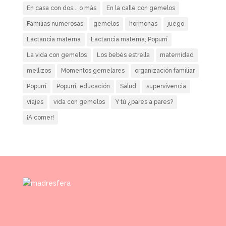
En casa con dos... o más
En la calle con gemelos
Familias numerosas
gemelos
hormonas
juego
Lactancia materna
Lactancia materna; Popurrí
La vida con gemelos
Los bebés estrella
maternidad
mellizos
Momentos gemelares
organización familiar
Popurrí
Popurrí; educación
Salud
supervivencia
viajes
vida con gemelos
Y tú ¿pares a pares?
¡A comer!