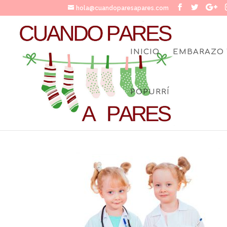
hola@cuandoparesapares.com
INICIO
EMBARAZO 
POPURRÍ
Salud