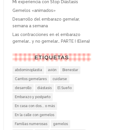
Mi experiencia con Stop Diástasis
Gemelos «animados»
Desarrollo del embarazo gemelar,
semana a semana
Las contracciones en el embarazo
gemelar… y no gemelar… PARTE I (Elena)
ETIQUETAS
abdominoplastia
avión
Bienestar
Carritos gemelares
cuidarse
desarrollo
diástasis
El Sueño
Embarazo y postparto
En casa con dos... o más
En la calle con gemelos
Familias numerosas
gemelos