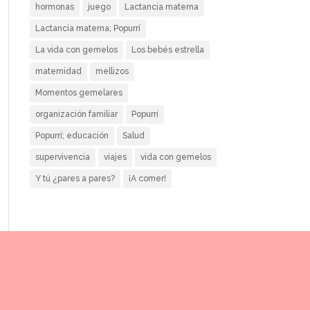
hormonas
juego
Lactancia materna
Lactancia materna; Popurrí
La vida con gemelos
Los bebés estrella
maternidad
mellizos
Momentos gemelares
organización familiar
Popurrí
Popurrí; educación
Salud
supervivencia
viajes
vida con gemelos
Y tú ¿pares a pares?
¡A comer!