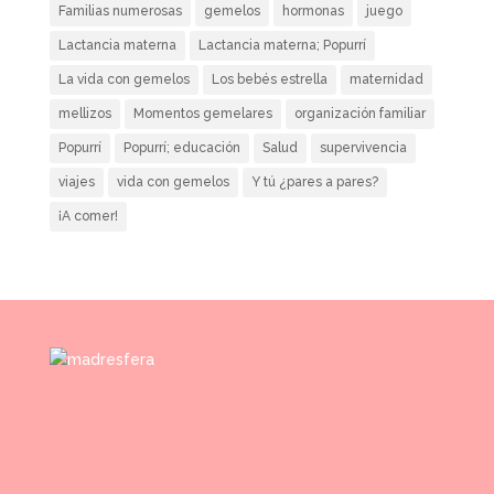
Familias numerosas
gemelos
hormonas
juego
Lactancia materna
Lactancia materna; Popurrí
La vida con gemelos
Los bebés estrella
maternidad
mellizos
Momentos gemelares
organización familiar
Popurrí
Popurrí; educación
Salud
supervivencia
viajes
vida con gemelos
Y tú ¿pares a pares?
¡A comer!