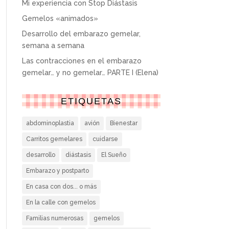
Mi experiencia con Stop Diástasis
Gemelos «animados»
Desarrollo del embarazo gemelar,
semana a semana
Las contracciones en el embarazo
gemelar… y no gemelar… PARTE I (Elena)
ETIQUETAS
abdominoplastia
avión
Bienestar
Carritos gemelares
cuidarse
desarrollo
diástasis
El Sueño
Embarazo y postparto
En casa con dos... o más
En la calle con gemelos
Familias numerosas
gemelos