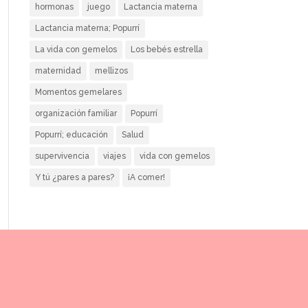
hormonas
juego
Lactancia materna
Lactancia materna; Popurrí
La vida con gemelos
Los bebés estrella
maternidad
mellizos
Momentos gemelares
organización familiar
Popurrí
Popurrí; educación
Salud
supervivencia
viajes
vida con gemelos
Y tú ¿pares a pares?
¡A comer!