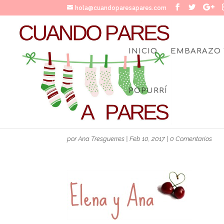
hola@cuandoparesapares.com
INICIO
EMBARAZO 
POPURRÍ
FIRMAELENAYANACHERR
por
Ana Tresguerres
|
Feb 10, 2017
|
0 Comentarios